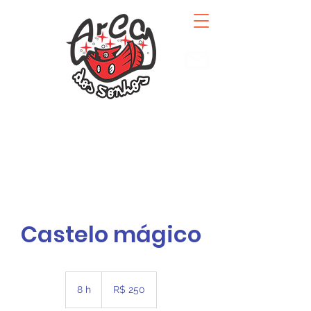
Castelo mágico
250
Reais
8 h
8
R$ 250
brasileiros
h